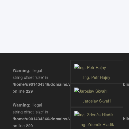
Ing. Zdeněk Hladík
Vitalita a chuť
Warning
: Illegal
string offset 'size' in
Ing. Petr Hajný
/home/u901434346/domains/wellnessgastronomie.eu/publ
on line
229
Jaroslav Škvařil
Warning
: Illegal
string offset 'size' in
/home/u901434346/domains/wellnessgastronomie.eu/publ
Ing. Zdeněk Hladík
on line
229