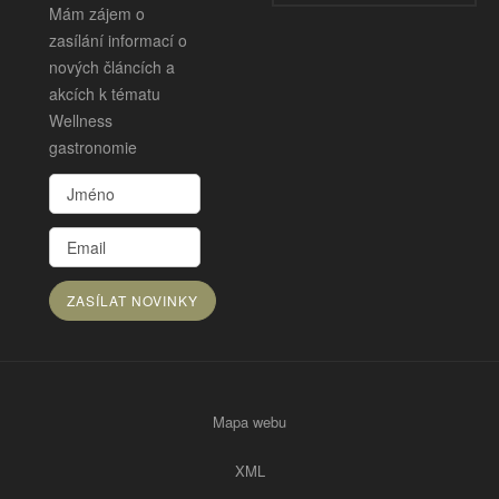
Mám zájem o
zasílání informací o
nových článcích a
akcích k tématu
Wellness
gastronomie
Mapa webu
XML