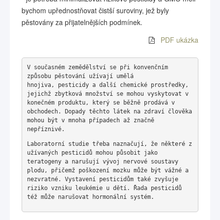
bychom upřednostňovat čistší suroviny, jež byly
pěstovány za přijatelnějších podmínek.
PDF ukázka
V současném zemědělství se při konvenčním
způsobu pěstování užívají umělá
hnojiva, pesticidy a další chemické prostředky,
jejichž zbytková množství se mohou vyskytovat v
konečném produktu, který se běžně prodává v
obchodech. Dopady těchto látek na zdraví člověka
mohou být v mnoha případech až značně
nepříznivé.
Laboratorní studie třeba naznačují, že některé z
užívaných pesticidů mohou působit jako
teratogeny a narušují vývoj nervové soustavy
plodu, přičemž poškození mozku může být vážné a
nezvratné. Vystavení pesticidům také zvyšuje
riziko vzniku leukémie u dětí. Řada pesticidů
též může narušovat hormonální systém.