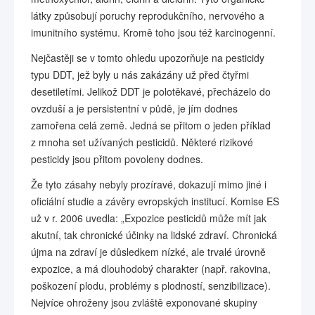
látky způsobují poruchy reprodukčního, nervového a
imunitního systému. Kromě toho jsou též karcinogenní.
Nejčastěji se v tomto ohledu upozorňuje na pesticidy
typu DDT, jež byly u nás zakázány už před čtyřmi
desetiletími. Jelikož DDT je polotěkavé, přecházelo do
ovzduší a je persistentní v půdě, je jím dodnes
zamořena celá země. Jedná se přitom o jeden příklad
z mnoha set užívaných pesticidů. Některé rizikové
pesticidy jsou přitom povoleny dodnes.
Že tyto zásahy nebyly prozíravé, dokazují mimo jiné i
oficiální studie a závěry evropských institucí. Komise ES
už v r. 2006 uvedla: „Expozice pesticidů může mít jak
akutní, tak chronické účinky na lidské zdraví. Chronická
újma na zdraví je důsledkem nízké, ale trvalé úrovně
expozice, a má dlouhodobý charakter (např. rakovina,
poškození plodu, problémy s plodností, senzibilizace).
Nejvíce ohroženy jsou zvláště exponované skupiny