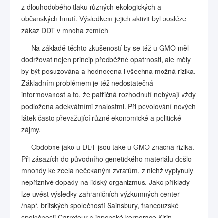
z dlouhodobého tlaku různých ekologických a
občanských hnutí. Výsledkem jejich aktivit byl posléze
zákaz DDT v mnoha zemích.
Na základě těchto zkušeností by se též u GMO měl
dodržovat nejen princip předběžné opatrnosti, ale měly
by být posuzována a hodnocena i všechna možná rizika.
Základním problémem je též nedostatečná
informovanost a to, že patřičná rozhodnutí nebývají vždy
podložena adekvátními znalostmi. Při povolování nových
látek často převažující různé ekonomické a politické
zájmy.
Obdobně jako u DDT jsou také u GMO značná rizika.
Při zásazích do původního genetického materiálu došlo
mnohdy ke zcela nečekaným zvratům, z nichž vyplynuly
nepříznivé dopady na lidský organizmus. Jako příklady
lze uvést výsledky zahraničních výzkumných center
/např. britských společností Sainsbury, francouzské
společnosti Carrefour a japonské korporace Kirin