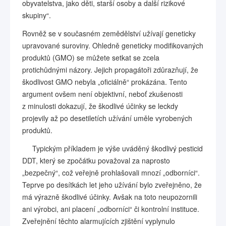
obyvatelstva, jako děti, starší osoby a další rizikové
skupiny“.
Rovněž se v současném zemědělství užívají geneticky
upravované suroviny. Ohledně geneticky modifikovaných
produktů (GMO) se můžete setkat se zcela
protichůdnými názory. Jejich propagátoři zdůrazňují, že
škodlivost GMO nebyla „oficiálně“ prokázána. Tento
argument ovšem není objektivní, neboť zkušenosti
z minulosti dokazují, že škodlivé účinky se leckdy
projevily až po desetiletích užívání uměle vyrobených
produktů.
Typickým příkladem je výše uváděný škodlivý pesticid
DDT, který se zpočátku považoval za naprosto
„bezpečný“, což veřejně prohlašovali mnozí „odborníci“.
Teprve po desítkách let jeho užívání bylo zveřejněno, že
má výrazně škodlivé účinky. Avšak na toto neupozornili
ani výrobci, ani placení „odborníci“ či kontrolní instituce.
Zveřejnění těchto alarmujících zjištění vyplynulo