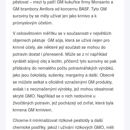
pěstovat – mezi ty patří GM kukuřice firmy Monsanto a
GM brambory Amflora od koncernu BASF. Tyto GM
suroviny by se měly užívat jen jako krmivo a k
průmyslovým účelům.
V celosvětovém měřítku se v současnosti v největších
objemech pěstuje GM sója, která se užívá nejen pro
krmné účely, ale některé její součásti se mohou do
potravin dostat i přeneseně. Může se z ní například
vyrábět sójový olej a lecitin, přičemž tyto suroviny se pak
přidávány do nemalého počtu potravinářských výrobků,
jako jsou čokolády, sušenky, margariny a další. Obecně
se můžete setkat s oficiálně označenými GM produkty,
avšak i s neoznačenými výrobky, jež mohou obsahovat
skryté GMO. Například se o nich nedovíme u
živočišných potravin, jež pocházejí od zvířat, která byla
krmena GM krmivem.
Chceme-li minimalizovat rizikové pesticidy a další
chemické postřiky, jakož i užívání rizikových GMO, měli