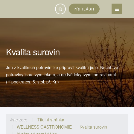
Vyhledávání...
PŘIHLÁSIT
Kvalita surovin
Jen z kvalitních potravin lze připravit kvalitní jídlo. Nechť tvé
potraviny jsou tvým lékem, a ne tvé léky tvými potravinami.
(Hippokrates, 5. stol. př. Kr.)
Jste zde:
Titulní stránka
WELLNESS GASTRONOMIE
Kvalita surovin