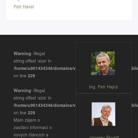
Petr Havel
Warning
: Illegal
string offset 'size' in
/home/u901434346/domains/wellnessgastronomie.eu/publ
on line
229
Ing. Petr Hajný
Warning
: Illegal
string offset 'size' in
/home/u901434346/domains/wellnessgastronomie.eu/publ
on line
229
Mám zájem o
zasílání informací o
nových článcích a
Jaroslav Škvařil