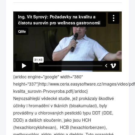
{aridoc engine="google" width="380"
height="337"}http://www.ceria.easysoftware.cz/images/video/pdf
kvalita_surovin-Prvovyroba.pdf{/aridoc}
Nejrozsáhlejší vědecké studie, jež prokázaly škodlivé
účinky i hromadění v tkáních (bioakumulaci), byly
prováděny u chlorovaných pesticidů typu DDT (DDE,
DDD) a dalších sloučenin, jako jsou HCH
(hexachlorcyklohexan), HCB (hexachlorbenzen),
methoxychlor, aldrin, eldrin a dieldrin. Tyto organické