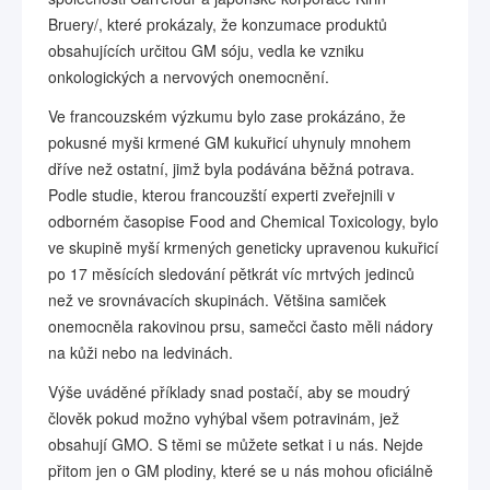
Bruery/, které prokázaly, že konzumace produktů
obsahujících určitou GM sóju, vedla ke vzniku
onkologických a nervových onemocnění.
Ve francouzském výzkumu bylo zase prokázáno, že
pokusné myši krmené GM kukuřicí uhynuly mnohem
dříve než ostatní, jimž byla podávána běžná potrava.
Podle studie, kterou francouzští experti zveřejnili v
odborném časopise Food and Chemical Toxicology, bylo
ve skupině myší krmených geneticky upravenou kukuřicí
po 17 měsících sledování pětkrát víc mrtvých jedinců
než ve srovnávacích skupinách. Většina samiček
onemocněla rakovinou prsu, samečci často měli nádory
na kůži nebo na ledvinách.
Výše uváděné příklady snad postačí, aby se moudrý
člověk pokud možno vyhýbal všem potravinám, jež
obsahují GMO. S těmi se můžete setkat i u nás. Nejde
přitom jen o GM plodiny, které se u nás mohou oficiálně