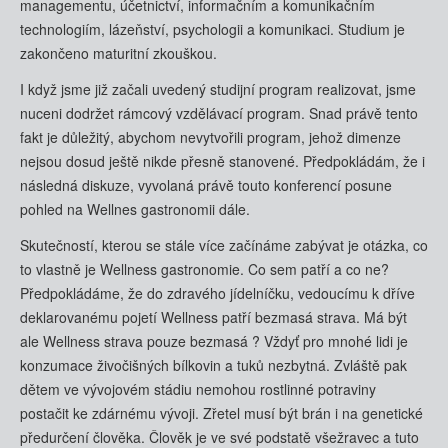
managementu, účetnictví, informačním a komunikačním
technologiím, lázeňství, psychologii a komunikaci. Studium je
zakončeno maturitní zkouškou.
I když jsme již začali uvedený studijní program realizovat, jsme
nuceni dodržet rámcový vzdělávací program. Snad právě tento
fakt je důležitý, abychom nevytvořili program, jehož dimenze
nejsou dosud ještě nikde přesně stanovené. Předpokládám, že i
následná diskuze, vyvolaná právě touto konferencí posune
pohled na Wellnes gastronomii dále.
Skutečností, kterou se stále více začínáme zabývat je otázka, co
to vlastně je Wellness gastronomie. Co sem patří a co ne?
Předpokládáme, že do zdravého jídelníčku, vedoucímu k dříve
deklarovanému pojetí Wellness patří bezmasá strava. Má být
ale Wellness strava pouze bezmasá ? Vždyť pro mnohé lidi je
konzumace živočišných bílkovin a tuků nezbytná. Zvláště pak
dětem ve vývojovém stádiu nemohou rostlinné potraviny
postačit ke zdárnému vývoji. Zřetel musí být brán i na genetické
předurčení člověka. Člověk je ve své podstatě všežravec a tuto