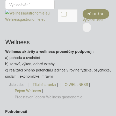
Vyhledávání...
PŘIHLÁSIT
Wellnessgastronomie.eu
Vytvořit účet
Wellness
Wellness aktivity a wellness procedůry podporují:
a) pohodu a uvolnění
b) zdraví, výkon, dobré vztahy
c) realizaci plného potenciálu jedince v rovině fyzické, psychické,
sociální, ekonomické, mravní
Jste zde:
Titulní stránka
|
O WELLNESS
|
Pojem Wellness
|
Představení oboru Wellness gastronomie
Podrobnosti