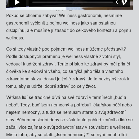
Pokud se chceme zabývat Wellness gastronomií, nesmíme
gastronomii vyčlenit z pojmu wellness jako samostatnou
disciplínu, ale musíme jí zasadit do celkového kontextu a pojmu
wellness.
Co si tedy vlastně pod pojmem wellness můžeme představit?
Podle dostupných pramenů je wellness vlastně životní styl,
vedoucí k udržení zdraví. Tento přístup ke zdraví by měl přimět
člověka ke sledování všeho, co se týká jeho těla a vlastního
zdravotního stavu, dokud je ještě zdravý. Je to nezbytný krok k
tomu, aby si udržel dobré zdraví po celý život.
Většina lidí se tradičně dívá na své zdraví v termínech „buď a
nebo“. Tedy, buď jsem nemocný a potřebuji lékařskou péči nebo
nejsem nemocný, a tudíž se nemusím starat o svůj zdravotní
stav. Během poslední doby se však tento pohled změnil a lidé se
začali více zajímat o svůj zdravotní stav v souvislosti s wellness.
Místo toho, aby se ptali: „Jsem nemocný?“ se nyní mnoho lidí