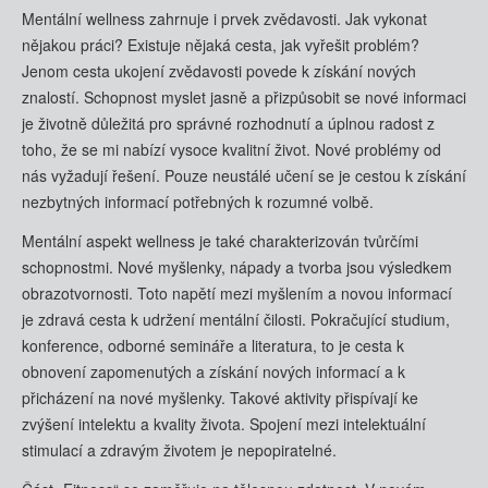
Mentální wellness zahrnuje i prvek zvědavosti. Jak vykonat
nějakou práci? Existuje nějaká cesta, jak vyřešit problém?
Jenom cesta ukojení zvědavosti povede k získání nových
znalostí. Schopnost myslet jasně a přizpůsobit se nové informaci
je životně důležitá pro správné rozhodnutí a úplnou radost z
toho, že se mi nabízí vysoce kvalitní život. Nové problémy od
nás vyžadují řešení. Pouze neustálé učení se je cestou k získání
nezbytných informací potřebných k rozumné volbě.
Mentální aspekt wellness je také charakterizován tvůrčími
schopnostmi. Nové myšlenky, nápady a tvorba jsou výsledkem
obrazotvornosti. Toto napětí mezi myšlením a novou informací
je zdravá cesta k udržení mentální čilosti. Pokračující studium,
konference, odborné semináře a literatura, to je cesta k
obnovení zapomenutých a získání nových informací a k
přicházení na nové myšlenky. Takové aktivity přispívají ke
zvýšení intelektu a kvality života. Spojení mezi intelektuální
stimulací a zdravým životem je nepopiratelné.