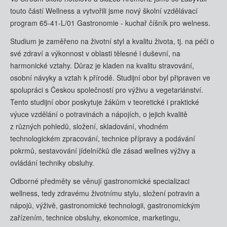
touto částí Wellness a vytvořili jsme nový školní vzdělávací
program 65-41-L/01 Gastronomie - kuchař číšník pro welness.
Studium je zaměřeno na životní styl a kvalitu života, tj. na péči o
své zdraví a výkonnost v oblasti tělesné i duševní, na
harmonické vztahy. Důraz je kladen na kvalitu stravování,
osobní návyky a vztah k přírodě. Studijní obor byl připraven ve
spolupráci s Českou společností pro výživu a vegetariánství.
Tento studijní obor poskytuje žákům v teoretické i praktické
výuce vzdělání o potravinách a nápojích, o jejich kvalitě
z různých pohledů, složení, skladování, vhodném
technologickém zpracování, technice přípravy a podávání
pokrmů, sestavování jídelníčků dle zásad wellnes výživy a
ovládání techniky obsluhy.
Odborné předměty se věnují gastronomické specializaci
wellness, tedy zdravému životnímu stylu, složení potravin a
nápojů, výživě, gastronomické technologii, gastronomickým
zařízením, technice obsluhy, ekonomice, marketingu,