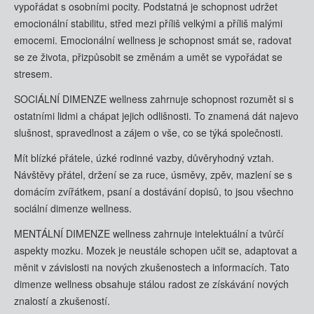
vypořádat s osobními pocity. Podstatná je schopnost udržet
emocionální stabilitu, střed mezi příliš velkými a příliš malými
emocemi. Emocionální wellness je schopnost smát se, radovat
se ze života, přizpůsobit se změnám a umět se vypořádat se
stresem.
SOCIÁLNÍ DIMENZE wellness zahrnuje schopnost rozumět si s
ostatními lidmi a chápat jejich odlišnosti. To znamená dát najevo
slušnost, spravedlnost a zájem o vše, co se týká společnosti.
Mít blízké přátele, úzké rodinné vazby, důvěryhodný vztah.
Návštěvy přátel, držení se za ruce, úsměvy, zpěv, mazlení se s
domácím zvířátkem, psaní a dostávání dopisů, to jsou všechno
sociální dimenze wellness.
MENTÁLNÍ DIMENZE wellness zahrnuje intelektuální a tvůrčí
aspekty mozku. Mozek je neustále schopen učit se, adaptovat a
měnit v závislosti na nových zkušenostech a informacích. Tato
dimenze wellness obsahuje stálou radost ze získávání nových
znalostí a zkušeností.