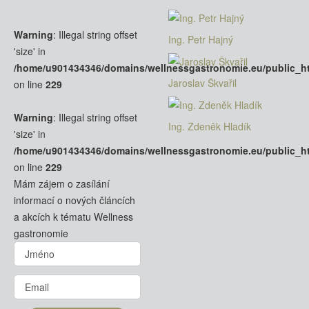
Warning
: Illegal string offset
Ing. Petr Hajný
'size' in
/home/u901434346/domains/wellnessgastronomie.eu/public_
Jaroslav Škvařil
on line
229
Warning
: Illegal string offset
Ing. Zdeněk Hladík
'size' in
/home/u901434346/domains/wellnessgastronomie.eu/public_
on line
229
Mám zájem o zasílání
informací o nových článcích
a akcích k tématu Wellness
gastronomie