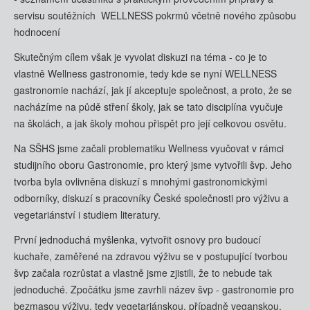
servisu soutěžních WELLNESS pokrmů včetně nového způsobu
hodnocení
Skutečným cílem však je vyvolat diskuzi na téma - co je to
vlastně Wellness gastronomie, tedy kde se nyní WELLNESS
gastronomie nachází, jak jí akceptuje společnost, a proto, že se
nacházíme na půdě stření školy, jak se tato disciplína vyučuje
na školách, a jak školy mohou přispět pro její celkovou osvětu.
Na SŠHS jsme začali problematiku Wellness vyučovat v rámci
studijního oboru Gastronomie, pro který jsme vytvořili švp. Jeho
tvorba byla ovlivněna diskuzí s mnohými gastronomickými
odborníky, diskuzí s pracovníky České společnosti pro výživu a
vegetariánství i studiem literatury.
První jednoduchá myšlenka, vytvořit osnovy pro budoucí
kuchaře, zaměřené na zdravou výživu se v postupující tvorbou
švp začala rozrůstat a vlastně jsme zjistili, že to nebude tak
jednoduché. Zpočátku jsme zavrhli název švp - gastronomie pro
bezmasou výživu, tedy vegetariánskou, případně veganskou,