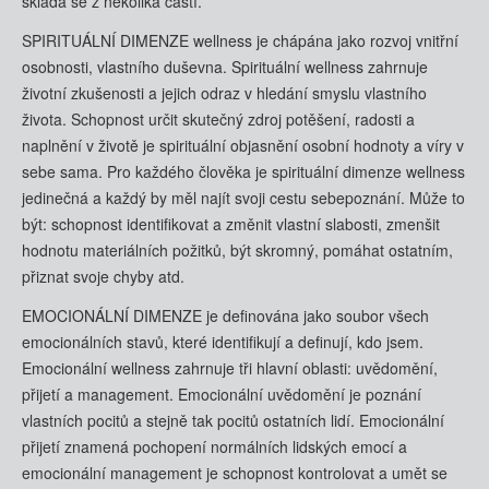
skládá se z několika částí.
SPIRITUÁLNÍ DIMENZE wellness je chápána jako rozvoj vnitřní
osobnosti, vlastního duševna. Spirituální wellness zahrnuje
životní zkušenosti a jejich odraz v hledání smyslu vlastního
života. Schopnost určit skutečný zdroj potěšení, radosti a
naplnění v životě je spirituální objasnění osobní hodnoty a víry v
sebe sama. Pro každého člověka je spirituální dimenze wellness
jedinečná a každý by měl najít svoji cestu sebepoznání. Může to
být: schopnost identifikovat a změnit vlastní slabosti, zmenšit
hodnotu materiálních požitků, být skromný, pomáhat ostatním,
přiznat svoje chyby atd.
EMOCIONÁLNÍ DIMENZE je definována jako soubor všech
emocionálních stavů, které identifikují a definují, kdo jsem.
Emocionální wellness zahrnuje tři hlavní oblasti: uvědomění,
přijetí a management. Emocionální uvědomění je poznání
vlastních pocitů a stejně tak pocitů ostatních lidí. Emocionální
přijetí znamená pochopení normálních lidských emocí a
emocionální management je schopnost kontrolovat a umět se