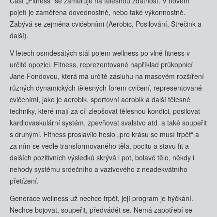
Část „Fitness“ se zaměřuje na tělesnou zdatnost. V novém
pojetí je zaměřena dovednostně, nebo také výkonnostně.
Zabývá se zejména cvičebními (Aerobic, Posilování, Strečink a
další).
V letech osmdesátých stál pojem wellness po vlně fitness v
určité opozici. Fitness, reprezentované například průkopnicí
Jane Fondovou, která má určitě zásluhu na masovém rozšíření
různých dynamických tělesných forem cvičení, representované
cvičeními, jako je aerobik, sportovní aerobik a další tělesné
techniky, které mají za cíl zlepšovat tělesnou kondici, posilovat
kardiovaskulární systém, zpevňovat svalstvo atd. a také soupeřit
s druhými. Fitness proslavilo heslo „pro krásu se musí trpět“ a
za ním se vedle transformovaného těla, pocitu a stavu fit a
dalších pozitivních výsledků skrývá i pot, bolavé tělo, někdy i
nehody systému srdečního a vazivového z neadekvátního
přetížení.
Generace wellness už nechce trpět, její program je hýčkání.
Nechce bojovat, soupeřit, předvádět se. Nemá zapotřebí se