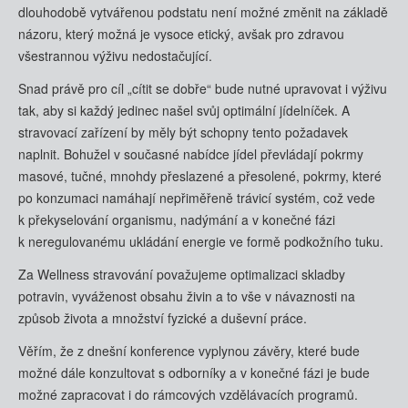
dlouhodobě vytvářenou podstatu není možné změnit na základě
názoru, který možná je vysoce etický, avšak pro zdravou
všestrannou výživu nedostačující.
Snad právě pro cíl „cítit se dobře“ bude nutné upravovat i výživu
tak, aby si každý jedinec našel svůj optimální jídelníček. A
stravovací zařízení by měly být schopny tento požadavek
naplnit. Bohužel v současné nabídce jídel převládají pokrmy
masové, tučné, mnohdy přeslazené a přesolené, pokrmy, které
po konzumaci namáhají nepřiměřeně trávicí systém, což vede
k překyselování organismu, nadýmání a v konečné fázi
k neregulovanému ukládání energie ve formě podkožního tuku.
Za Wellness stravování považujeme optimalizaci skladby
potravin, vyváženost obsahu živin a to vše v návaznosti na
způsob života a množství fyzické a duševní práce.
Věřím, že z dnešní konference vyplynou závěry, které bude
možné dále konzultovat s odborníky a v konečné fázi je bude
možné zapracovat i do rámcových vzdělávacích programů.