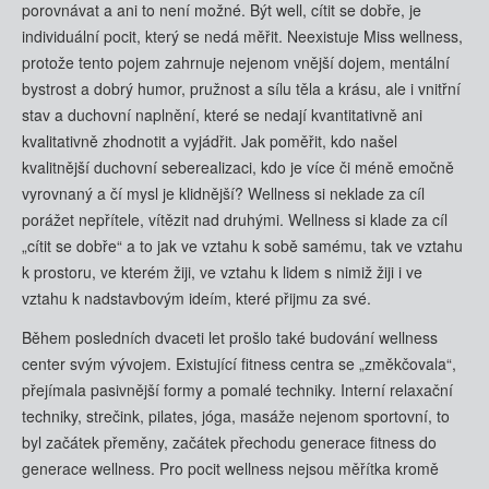
porovnávat a ani to není možné. Být well, cítit se dobře, je
individuální pocit, který se nedá měřit. Neexistuje Miss wellness,
protože tento pojem zahrnuje nejenom vnější dojem, mentální
bystrost a dobrý humor, pružnost a sílu těla a krásu, ale i vnitřní
stav a duchovní naplnění, které se nedají kvantitativně ani
kvalitativně zhodnotit a vyjádřit. Jak poměřit, kdo našel
kvalitnější duchovní seberealizaci, kdo je více či méně emočně
vyrovnaný a čí mysl je klidnější? Wellness si neklade za cíl
porážet nepřítele, vítězit nad druhými. Wellness si klade za cíl
„cítit se dobře“ a to jak ve vztahu k sobě samému, tak ve vztahu
k prostoru, ve kterém žiji, ve vztahu k lidem s nimiž žiji i ve
vztahu k nadstavbovým ideím, které přijmu za své.
Během posledních dvaceti let prošlo také budování wellness
center svým vývojem. Existující fitness centra se „změkčovala“,
přejímala pasivnější formy a pomalé techniky. Interní relaxační
techniky, strečink, pilates, jóga, masáže nejenom sportovní, to
byl začátek přeměny, začátek přechodu generace fitness do
generace wellness. Pro pocit wellness nejsou měřítka kromě