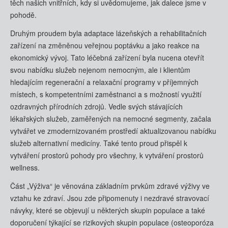
těch našich vnitřních, kdy si uvědomujeme, jak dalece jsme v
pohodě.
Druhým proudem byla adaptace lázeňských a rehabilitačních
zařízení na změněnou veřejnou poptávku a jako reakce na
ekonomický vývoj. Tato léčebná zařízení byla nucena otevřít
svou nabídku služeb nejenom nemocným, ale i klientům
hledajícím regenerační a relaxační programy v příjemných
místech, s kompetentními zaměstnanci a s možností využití
ozdravných přírodních zdrojů. Vedle svých stávajících
lékařských služeb, zaměřených na nemocné segmenty, začala
vytvářet ve zmodernizovaném prostředí aktualizovanou nabídku
služeb alternativní medicíny. Také tento proud přispěl k
vytváření prostorů pohody pro všechny, k vytváření prostorů
wellness.
Část „Výživa“ je věnována základním prvkům zdravé výživy ve
vztahu ke zdraví. Jsou zde připomenuty i nezdravé stravovací
návyky, které se objevují u některých skupin populace a také
doporučení týkající se rizikových skupin populace (osteoporóza