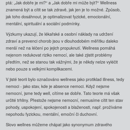
ptá: „Jak dobře je mi?“ a „Jak dobře mi může být?“ Wellness
znamená být a cítit se tak zdravě, jak jen je to možné. Způsob,
jak toho dosáhnout, je optimalizovat fyzické, emocionální,
mentální, spirituální a sociální podmínky.
Výzkumy ukazují, že lékařské a osobní náklady na udržení
zdraví a prevenci chorob jsou v dlouhodobém měřítku daleko
menší než na léčení po jejich propuknutí. Wellness pomáhá
nejenom redukovat riziko nemocí, ale také zjistit problémy
předtím, než se stanou tak vážnými, že je někdy nelze vyléčit
nebo pouze s velkými komplikacemi.
V jisté teorii bylo označováno wellness jako protiklad illness, tedy
nemoci - jako stav, kde je absence nemoci. Když nejsme
nemocní, jsme tedy well, cítíme se dobře. Tato teorie má však
určité trhliny. Přestože nejsme nemocní, nemusíme cítit ten stav
pohody, uspokojení, spokojenosti a blaženosti, např. prožíváme
nepohodu fyzickou, mentální, emoční či duchovní.
Slovo wellnes můžeme chápat jako synonymum zdravého