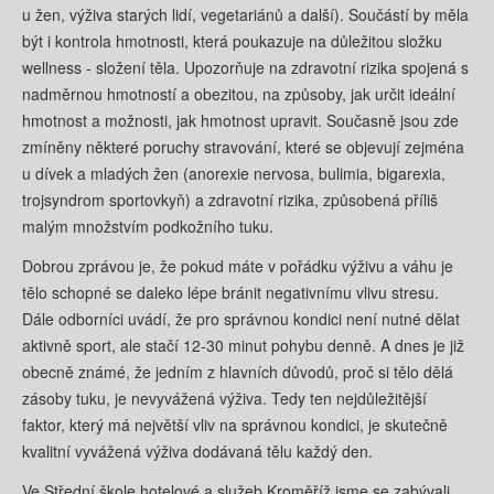
u žen, výživa starých lidí, vegetariánů a další). Součástí by měla
být i kontrola hmotnosti, která poukazuje na důležitou složku
wellness - složení těla. Upozorňuje na zdravotní rizika spojená s
nadměrnou hmotností a obezitou, na způsoby, jak určit ideální
hmotnost a možnosti, jak hmotnost upravit. Současně jsou zde
zmíněny některé poruchy stravování, které se objevují zejména
u dívek a mladých žen (anorexie nervosa, bulimia, bigarexia,
trojsyndrom sportovkyň) a zdravotní rizika, způsobená příliš
malým množstvím podkožního tuku.
Dobrou zprávou je, že pokud máte v pořádku výživu a váhu je
tělo schopné se daleko lépe bránit negativnímu vlivu stresu.
Dále odborníci uvádí, že pro správnou kondici není nutné dělat
aktivně sport, ale stačí 12-30 minut pohybu denně. A dnes je již
obecně známé, že jedním z hlavních důvodů, proč si tělo dělá
zásoby tuku, je nevyvážená výživa. Tedy ten nejdůležitější
faktor, který má největší vliv na správnou kondici, je skutečně
kvalitní vyvážená výživa dodávaná tělu každý den.
Ve Střední škole hotelové a služeb Kroměříž jsme se zabývali