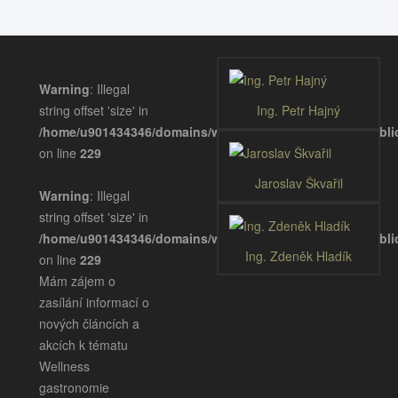
Warning
: Illegal
string offset 'size' in
Ing. Petr Hajný
/home/u901434346/domains/wellnessgastronomie.eu/publ
on line
229
Jaroslav Škvařil
Warning
: Illegal
string offset 'size' in
/home/u901434346/domains/wellnessgastronomie.eu/publ
Ing. Zdeněk Hladík
on line
229
Mám zájem o
zasílání informací o
nových článcích a
akcích k tématu
Wellness
gastronomie