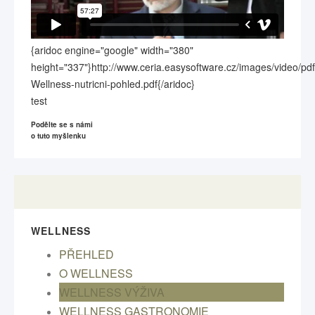
{aridoc engine="google" width="380"
height="337"}http://www.ceria.easysoftware.cz/images/video/pdf
Wellness-nutricni-pohled.pdf{/aridoc}
test
Podělte se s námi
o tuto myšlenku
WELLNESS
PŘEHLED
O WELLNESS
WELLNESS VÝŽIVA
WELLNESS GASTRONOMIE