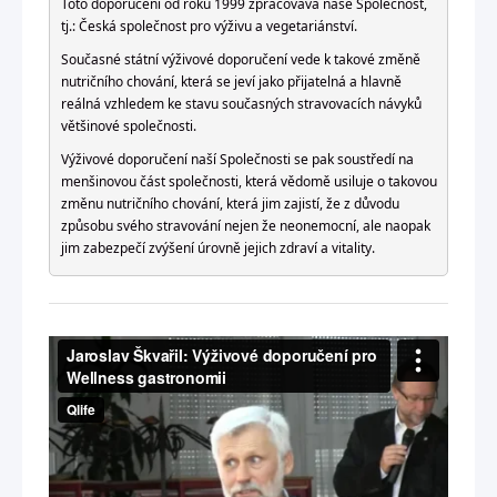
Toto doporučení od roku 1999 zpracovává naše Společnost,
tj.: Česká společnost pro výživu a vegetariánství.
Současné státní výživové doporučení vede k takové změně
nutričního chování, která se jeví jako přijatelná a hlavně
reálná vzhledem ke stavu současných stravovacích návyků
většinové společnosti.
Výživové doporučení naší Společnosti se pak soustředí na
menšinovou část společnosti, která vědomě usiluje o takovou
změnu nutričního chování, která jim zajistí, že z důvodu
způsobu svého stravování nejen že neonemocní, ale naopak
jim zabezpečí zvýšení úrovně jejich zdraví a vitality.