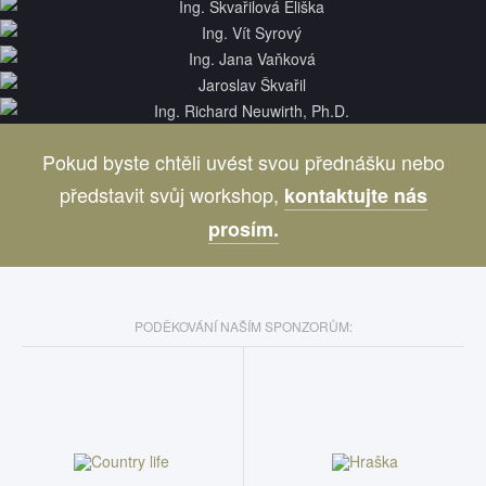
Pokud byste chtěli uvést svou přednášku nebo
představit svůj workshop,
kontaktujte nás
prosím.
PODĚKOVÁNÍ NAŠÍM SPONZORŮM: