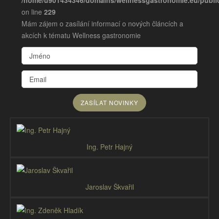
on line
229
Mám zájem o zasílání informací o nových článcích a
akcích k tématu Wellness gastronomie
Ing. Petr Hajný
Jaroslav Škvařil