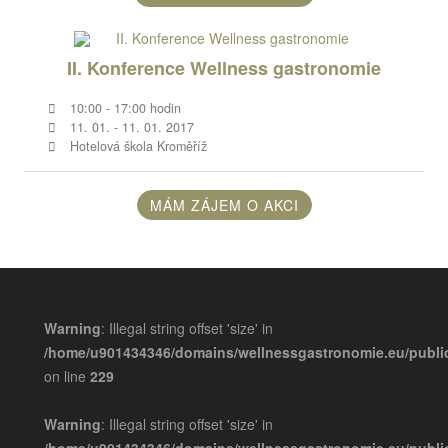
II. Konference Wellness gastronomie
10:00 - 17:00 hodin
11. 01. - 11. 01. 2017
Hotelová škola Kroměříž
MÁM ZÁJEM O AKCI
Warning
: Illegal string offset 'size' in
/home/u901434346/domains/wellnessgastronomie.eu/publ
on line
229
Warning
: Illegal string offset 'size' in
/home/u901434346/domains/wellnessgastronomie.eu/publ