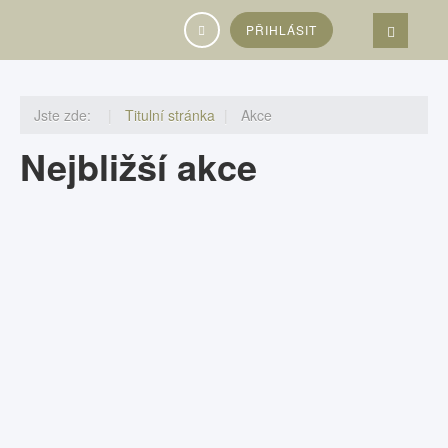
Vyhledávání...
PŘIHLÁSIT
Jste zde:
Titulní stránka
Akce
Nejbližší akce
Seminář Welness gastronomie
09:00 - 13:00 hodin