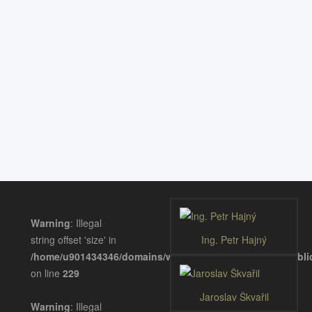
II. Konference Wellness gastronomie
10:00 - 17:00 hodin
11. 01. - 11. 01. 2017
Hotelová škola Kroměříž
MÁM ZÁJEM O AKCI
Přidat komentář
Akce
Warning
: Illegal
string offset 'size' in
Ing. Petr Hajný
/home/u901434346/domains/wellnessgastronomie.eu/publ
on line
229
Jaroslav Škvařil
Warning
: Illegal