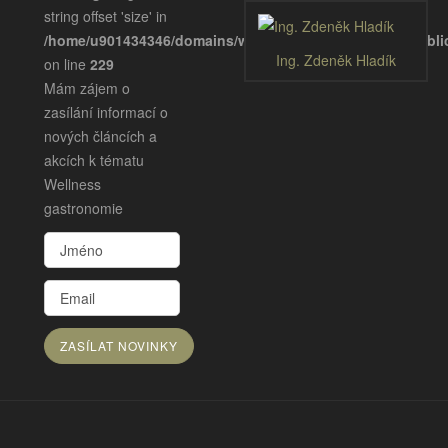
string offset 'size' in
/home/u901434346/domains/wellnessgastronomie.eu/publ
Ing. Zdeněk Hladík
on line
229
Mám zájem o
zasílání informací o
nových článcích a
akcích k tématu
Wellness
gastronomie