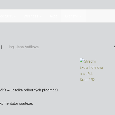
nce 2015
Wellness
Akce
Členství
y
|
Ing. Jana Vaňková
ěříž – učitelka odborných předmětů.
 komentátor soutěže.