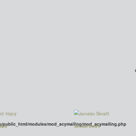
u/public_html/modules/mod_acymailing/mod_acymailing.php
Hajný
Jaroslav Škvařil