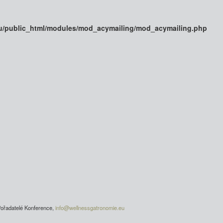
u/public_html/modules/mod_acymailing/mod_acymailing.php
ořadatelé Konference,
info@wellnessgatronomie.eu