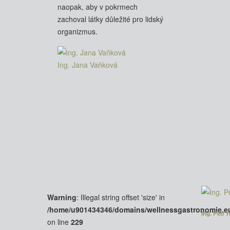
naopak, aby v pokrmech
zachoval látky důležité pro lidský
organizmus.
Ing. Jana Vaňková
Warning
: Illegal string offset 'size' in
/home/u901434346/domains/wellnessgastronomie.e
Ing. Petr 
on line
229