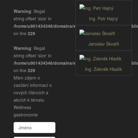
Warning
: Illegal
string offset 'size' in
Ing. Petr Hajný
/home/u901434346/domains/wellnessgastronomie.eu/publ
on line
229
Jaroslav Škvařil
Warning
: Illegal
string offset 'size' in
/home/u901434346/domains/wellnessgastronomie.eu/publ
Ing. Zdeněk Hladík
on line
229
Mám zájem o
zasílání informací o
nových článcích a
akcích k tématu
Wellness
gastronomie