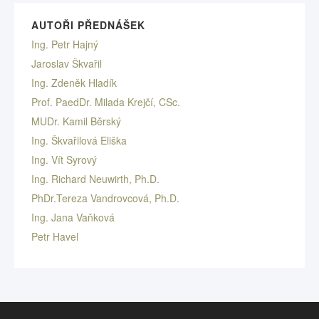
AUTOŘI PŘEDNÁŠEK
Ing. Petr Hajný
Jaroslav Škvařil
Ing. Zdeněk Hladík
Prof. PaedDr. Milada Krejčí, CSc.
MUDr. Kamil Běrský
Ing. Škvařilová Eliška
Ing. Vít Syrový
Ing. Richard Neuwirth, Ph.D.
PhDr.Tereza Vandrovcová, Ph.D.
Ing. Jana Vaňková
Petr Havel