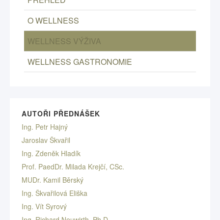
O WELLNESS
WELLNESS VÝŽIVA
WELLNESS GASTRONOMIE
AUTOŘI PŘEDNÁŠEK
Ing. Petr Hajný
Jaroslav Škvařil
Ing. Zdeněk Hladík
Prof. PaedDr. Milada Krejčí, CSc.
MUDr. Kamil Běrský
Ing. Škvařilová Eliška
Ing. Vít Syrový
Ing. Richard Neuwirth, Ph.D.