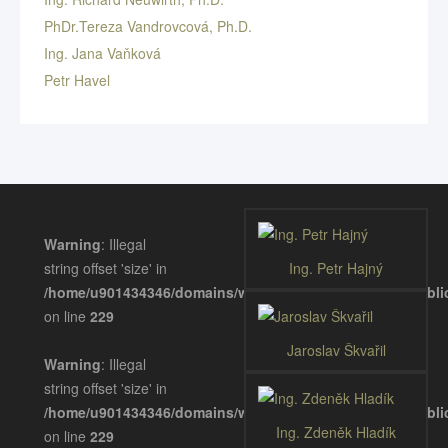
PhDr.Tereza Vandrovcová, Ph.D.
Ing. Jana Vaňková
Petr Havel
Warning
: Illegal
string offset 'size' in
Ing. Petr Hajný
/home/u901434346/domains/wellnessgastronomie.eu/publ
on line
229
Jaroslav Škvařil
Warning
: Illegal
string offset 'size' in
/home/u901434346/domains/wellnessgastronomie.eu/publ
Ing. Zdeněk Hladík
on line
229