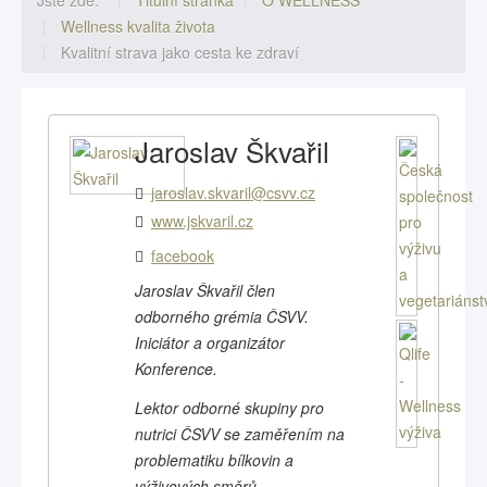
Jste zde:
Titulní stránka
O WELLNESS
Wellness kvalita života
Kvalitní strava jako cesta ke zdraví
Jaroslav Škvařil
jaroslav.skvaril@csvv.cz
www.jskvaril.cz
facebook
Jaroslav Škvařil člen
odborného grémia ČSVV.
Iniciátor a organizátor
Konference.
Lektor odborné skupiny pro
nutrici ČSVV se zaměřením na
problematiku bílkovin a
výživových směrů.