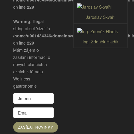
on line
229
Jaroslav Škvařil
Warning
: Illegal
string offset 'size' in
/home/u901434346/domains/wellnessgastronomie.eu/publ
Ing. Zdeněk Hladík
on line
229
Mám zájem o
zasílání informací o
nových článcích a
akcích k tématu
Wellness
gastronomie