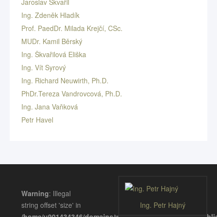
Jaroslav Škvařil
Ing. Zdeněk Hladík
Prof. PaedDr. Milada Krejčí, CSc.
MUDr. Kamil Běrský
Ing. Škvařilová Eliška
Ing. Vít Syrový
Ing. Richard Neuwirth, Ph.D.
PhDr.Tereza Vandrovcová, Ph.D.
Ing. Jana Vaňková
Petr Havel
Warning
: Illegal
string offset 'size' in
Ing. Petr Hajný
/home/u901434346/domains/wellnessgastronomie.eu/publ