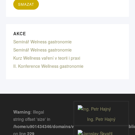
AKCE
Seminář Welness gastronomie
Seminář Welness gastronomie
Kurz Wellness vaření v teorii i praxi
II. Konference Wellness gastronomie
Warning
: Illegal
string offset 'size' in
Ing. Petr Hajný
/home/u901434346/domains/wellnessgastronomie.eu/publ
on line
229