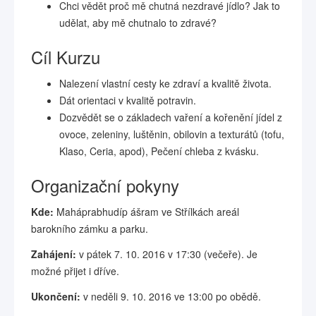
Chci vědět proč mě chutná nezdravé jídlo? Jak to
udělat, aby mě chutnalo to zdravé?
Cíl Kurzu
Nalezení vlastní cesty ke zdraví a kvalitě života.
Dát orientaci v kvalitě potravin.
Dozvědět se o základech vaření a kořenění jídel z
ovoce, zeleniny, luštěnin, obilovin a texturátů (tofu,
Klaso, Ceria, apod), Pečení chleba z kvásku.
Organizační pokyny
Kde:
Maháprabhudíp ášram ve Střílkách areál
barokního zámku a parku.
Zahájení:
v pátek 7. 10. 2016 v 17:30 (večeře). Je
možné přijet i dříve.
Ukončení:
v neděli 9. 10. 2016 ve 13:00 po obědě.