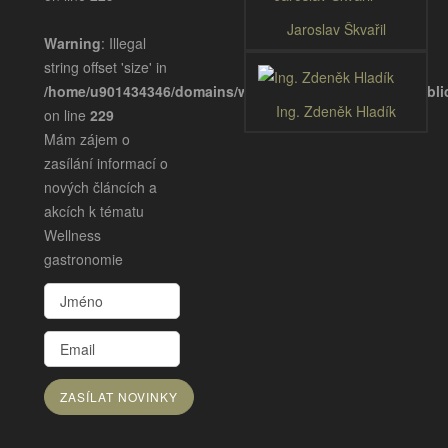
Jaroslav Škvařil
Warning
: Illegal
string offset 'size' in
/home/u901434346/domains/wellnessgastronomie.eu/publ
Ing. Zdeněk Hladík
on line
229
Mám zájem o
zasílání informací o
nových článcích a
akcích k tématu
Wellness
gastronomie