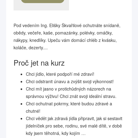
Pod vedením Ing. Elišky Škvařilové ochutnáte snídaně,
obědy, večeře, kaše, pomazánky, polévky, omáčky,
nákypy, knedlíky. Upeču vám domácí chléb z kvásku,
koláče, dezerty....
Proč jet na kurz
Chci jídlo, které podpoří mé zdraví!
Chci odstranit únavu a zvýšit svoji výkonnost!
Chci mít jasno v protichůdných názorech na
správnou výživu! Chci znát svoji ideální stravu.
Chci ochutnat pokrmy, které budou zdravé a
chutné!
Chci vědět jak zdravá jídla připravit, jak si sestavit
jídelníček pro sebe, rodinu, své malé dítě, v době
kdy jsem těhotná, kdy kojím …