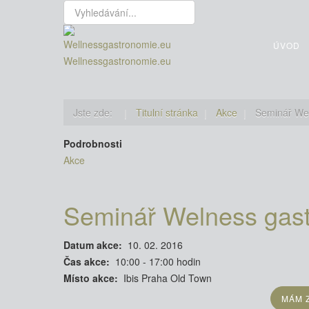
Vyhledávání...
ÚVOD
Wellnessgastronomie.eu
Jste zde:
Titulní stránka
Akce
Seminář We
Podrobnosti
Akce
Seminář Welness gas
Datum akce:
10. 02. 2016
Čas akce:
10:00 - 17:00 hodin
Místo akce:
Ibis Praha Old Town
MÁM Z