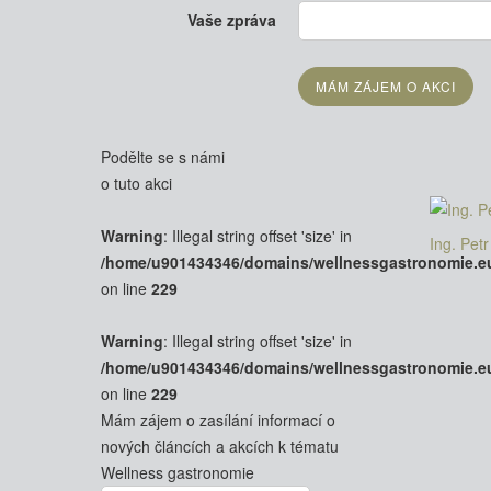
Vaše zpráva
Podělte se s námi
o tuto akci
Warning
: Illegal string offset 'size' in
Ing. Pet
/home/u901434346/domains/wellnessgastronomie.e
on line
229
Warning
: Illegal string offset 'size' in
/home/u901434346/domains/wellnessgastronomie.e
on line
229
Mám zájem o zasílání informací o
nových článcích a akcích k tématu
Wellness gastronomie