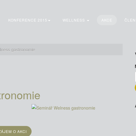
KONFERENCE 2015
WELLNESS
AKCE
ČLEN
lness gastronomie
tronomie
ÁJEM O AKCI