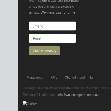
Mám zájem o zasílání informací
o nových článcích a akcích k
tématu Wellness gastronomie
Mapa webu
XML
Obchodní podmínky
Copyright © 2026 Wellnessgastronomie.eu. Všechna práva v
Pořadatelé Konference,
info@wellnessgatronomie.eu