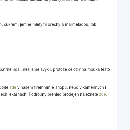
, cukrem, jemně mletými ořechy a marmeládou, tak
atrně řidší, než jsme zvyklí, protože celozrnná mouka těsto
upíte
zde
v našem firemním e-shopu, nebo v kamenných i
všech lékárnách. Podrobný přehled prodejen naleznete
zde.