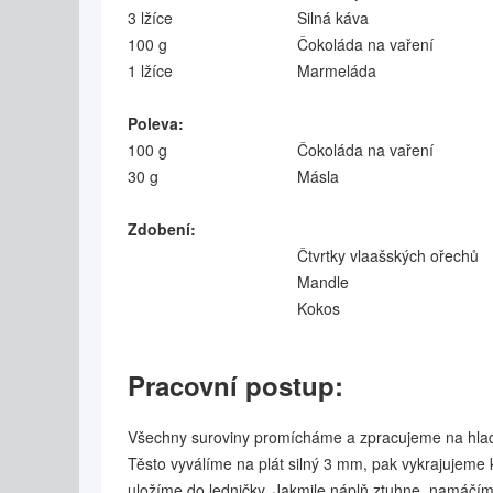
3 lžíce
Silná káva
100 g
Čokoláda na vaření
1 lžíce
Marmeláda
Poleva:
100 g
Čokoláda na vaření
30 g
Másla
Zdobení:
Čtvrtky vlaašských ořechů
Mandle
Kokos
Pracovní postup:
Všechny suroviny promícháme a zpracujeme na hladk
Těsto vyválíme na plát silný 3 mm, pak vykrajujeme 
uložíme do ledničky. Jakmile náplň ztuhne, namáčím