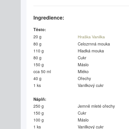
Ingredience:
Těsto:
20 g
Hraška Vanilka
80 g
Celozrnná mouka
110 g
Hladká mouka
80 g
Cukr
150 g
Máslo
cca 50 ml
Mléko
40 g
Ořechy
1 ks
Vanilkový cukr
Náplň:
250 g
Jemně mleté ořechy
150 g
Cukr
100 g
Máslo
1 ks
Vanilkový cukr