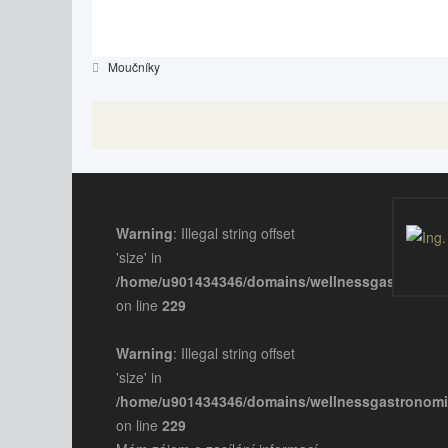
Moučníky
Warning
: Illegal string offset
'size' in
/home/u901434346/domains/wellnessgastronomi
on line
229
Warning
: Illegal string offset
'size' in
/home/u901434346/domains/wellnessgastronomi
on line
229