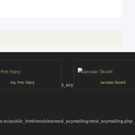
Ing. Petr Hajný
Jaroslav Škvařil
e.eu/public_html/modules/mod_acymailing/mod_acymailing.php
e.eu/public_html/modules/mod_acymailing/mod_acymailing.php