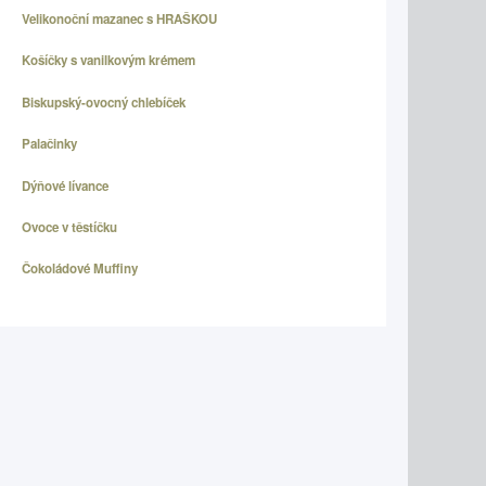
Velikonoční mazanec s HRAŠKOU
Košíčky s vanilkovým krémem
Biskupský-ovocný chlebíček
Palačinky
Dýňové lívance
Ovoce v těstíčku
Čokoládové Muffiny