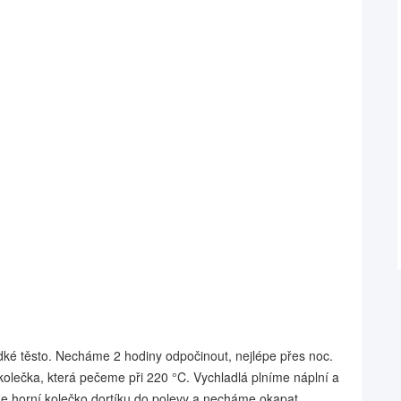
é těsto. Necháme 2 hodiny odpočinout, nejlépe přes noc.
kolečka, která pečeme při 220 °C. Vychladlá plníme náplní a
e horní kolečko dortíku do polevy a necháme okapat.