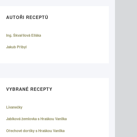
AUTOŘI RECEPTŮ
Ing. Škvařilová Eliška
Jakub Přibyl
VYBRANÉ RECEPTY
Lívanečky
Jablková žemlovka s Hraškou Vanilka
Ořechové dortíky s Hraškou Vanilka