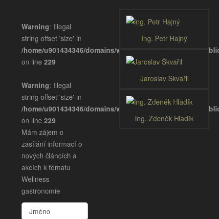
Warning
: Illegal
string offset 'size' in
Ing. Petr Hajný
/home/u901434346/domains/wellnessgastronomie.eu/publ
on line
229
Jaroslav Škvařil
Warning
: Illegal
string offset 'size' in
/home/u901434346/domains/wellnessgastronomie.eu/publ
Ing. Zdeněk Hladík
on line
229
Mám zájem o
zasílání informací o
nových článcích a
akcích k tématu
Wellness
gastronomie