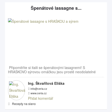
Špenátové lassagne s...
Připoměňte si italii se špenátovými lasagnemi! S
HRAŠKOVO sýrovou omáčkou jsou prostě neodolatelné
Ing. Škvařilová Eliška
info@ceria.cz
www.ceria.cz
Přidat komentář
Recepty na slano