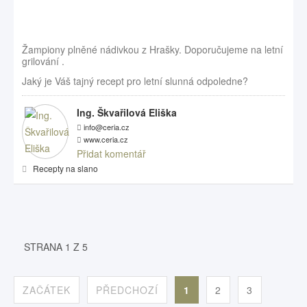
Žampiony plněné nádivkou z Hrašky. Doporučujeme na letní
grilování .
Jaký je Váš tajný recept pro letní slunná odpoledne?
Ing. Škvařilová Eliška
info@ceria.cz
www.ceria.cz
Přidat komentář
Recepty na slano
STRANA 1 Z 5
ZAČÁTEK
PŘEDCHOZÍ
1
2
3