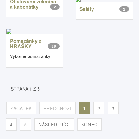
Obalovaná zelenina
a kabenátky
2
Saláty
2
Pomazánky z
HRAŠKY
26
Výborné pomazánky
STRANA 1 Z 5
ZAČÁTEK
PŘEDCHOZÍ
1
2
3
4
5
NÁSLEDUJÍCÍ
KONEC