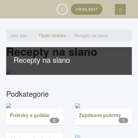
Vyhledávání...
PŘIHLÁSIT
Jste zde:
Titulní stránka
Recepty na slano
Recepty na slano
Recepty na slano
Podkategorie
Polévky a guláše
Zapékané pokrmy
2
1