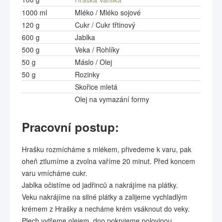
Hraška Vanilka
1000 ml
Mléko / Mléko sojové
120 g
Cukr / Cukr třtinový
600 g
Jablka
500 g
Veka / Rohlíky
50 g
Máslo / Olej
50 g
Rozinky
Skořice mletá
Olej na vymazání formy
Pracovní postup:
Hrašku rozmícháme s mlékem, přivedeme k varu, pak
oheň ztlumíme a zvolna vaříme 20 minut. Před koncem
varu vmícháme cukr.
Jablka očistíme od jadřinců a nakrájíme na plátky.
Veku nakrájíme na silné plátky a zalijeme vychladlým
krémem z Hrašky a necháme krém vsáknout do veky.
Plech vytřeme olejem, dno pokryjeme polovinou