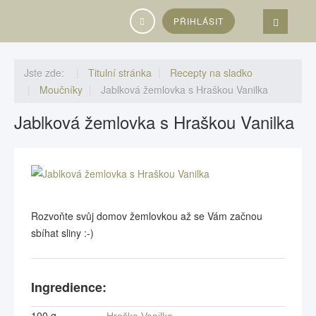
Vyhledávání...
PŘIHLÁSIT
Jste zde:
Titulní stránka
Recepty na sladko
Moučníky
Jablková žemlovka s Hraškou Vanilka
Jablková žemlovka s Hraškou Vanilka
Rozvoňte svůj domov žemlovkou až se Vám začnou
sbíhat sliny :-)
Ingredience:
100 g