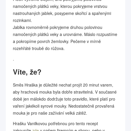
namočených plátků veky, kterou pokryjeme vrstvou
nastrouhaných jablek, posypeme skořicí a spařenými
rozinkami.
Jablka rovnoměrně pokryjeme druhou polovinou
namočených plátků veky a urovnáme. Máslo rozpustíme
a pokropíme povrch žemlovky. Pečeme v mírně
rozehřáté troubě do růžova.
.
Víte, že?
Směs Hraška je důležité nechat projít 20 minut varem,
aby hrachová mouka byla dobře stravitelná. V současné
době jen málokdo dodržuje toto pravidlo, které platí pro
vaření jakékoli syrové mouky. Nedostatečně provařená
mouka je pro naše zažívání velká zátěž.
Hrašku Vanilkovou potřebnou pro tento recept
zakoupíte
zde
v našem firemním e-shopu, nebo v