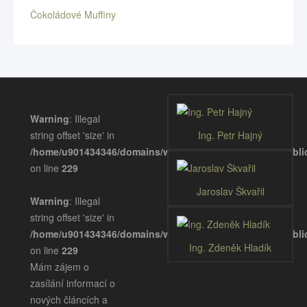
Čokoládové Muffiny
Warning
: Illegal
string offset 'size' in
Ing. Petr Hajný
/home/u901434346/domains/wellnessgastronomie.eu/publ
on line
229
Jaroslav Škvařil
Warning
: Illegal
string offset 'size' in
/home/u901434346/domains/wellnessgastronomie.eu/publ
Ing. Zdeněk Hladík
on line
229
Mám zájem o
zasílání informací o
nových článcích a