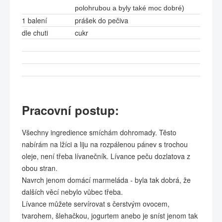
polohrubou a byly také moc dobré)
1 balení
prášek do pečiva
dle chuti
cukr
Pracovní postup:
Všechny ingredience smíchám dohromady. Těsto
nabírám na lžíci a liju na rozpálenou pánev s trochou
oleje, není třeba lívanečník. Lívance peču dozlatova z
obou stran.
Navrch jenom domácí marmeláda - byla tak dobrá, že
dalších věcí nebylo vůbec třeba.
Lívance můžete servírovat s čerstvým ovocem,
tvarohem, šlehačkou, jogurtem anebo je sníst jenom tak