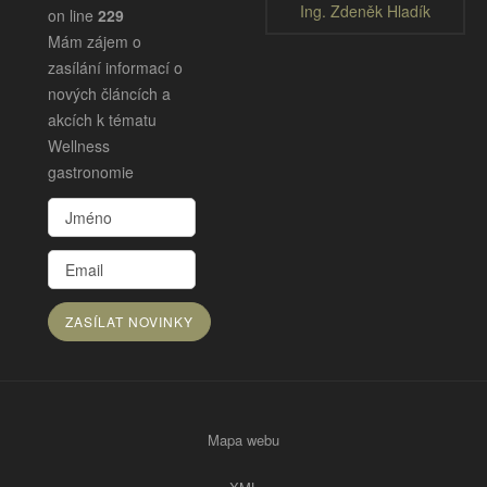
Ing. Zdeněk Hladík
on line
229
Mám zájem o
zasílání informací o
nových článcích a
akcích k tématu
Wellness
gastronomie
Mapa webu