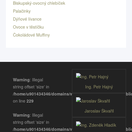
Biskupský-ovocný chlebíček
Palačinky
Dýňové lívance
Ovoce v těstíčku
Čokoládové Muffiny
Warning
: Illegal
string offset 'size' in
Ing. Petr Hajný
/home/u901434346/domains/wellnessgastronomie.eu/publ
on line
229
Jaroslav Škvařil
Warning
: Illegal
string offset 'size' in
/home/u901434346/domains/wellnessgastronomie.eu/publ