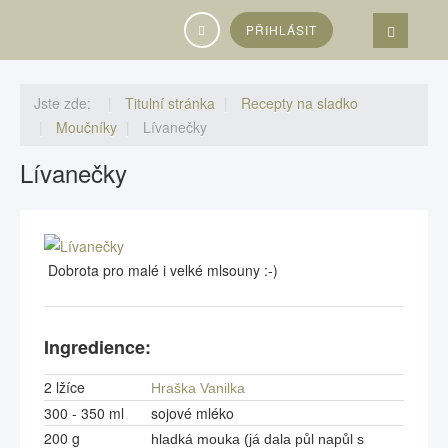
Vyhledávání...
PŘIHLÁSIT
Jste zde:
Titulní stránka
Recepty na sladko
Moučníky
Lívanečky
Lívanečky
Dobrota pro malé i velké mlsouny :-)
Ingredience:
2 lžíce
Hraška Vanilka
300 - 350 ml
sojové mléko
200 g
hladká mouka (já dala půl napůl s