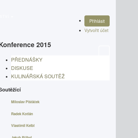
STVÍ
Přihlásit
Vytvořit účet
Konference 2015
PŘEDNÁŠKY
DISKUSE
KULINÁŘSKÁ SOUTĚŽ
Soutěžící
Miloslav Pišťáček
Radek Kotlán
Vlastimil Kelbl
Jakub Přibyl