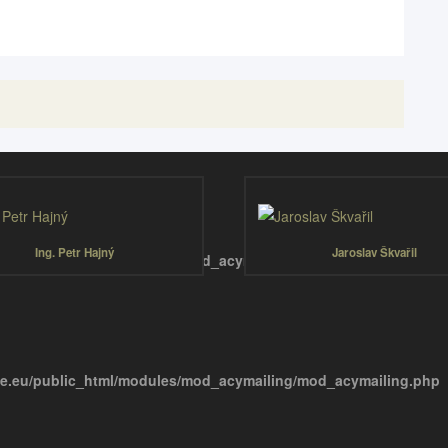
Ing. Petr Hajný
Jaroslav Škvařil
e.eu/public_html/modules/mod_acymailing/mod_acymailing.php
e.eu/public_html/modules/mod_acymailing/mod_acymailing.php