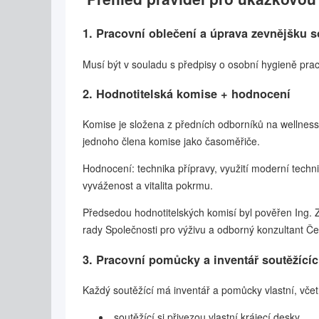
1. Pracovní oblečení a úprava zevnějšku s
Musí být v souladu s předpisy o osobní hygieně pra
2. Hodnotitelská komise + hodnocení
Komise je složena z předních odborníků na wellness
jednoho člena komise jako časoměřiče.
Hodnocení: technika přípravy, využití moderní techn
vyváženost a vitalita pokrmu.
Předsedou hodnotitelských komisí byl pověřen Ing. 
rady Společnosti pro výživu a odborný konzultant Čes
3. Pracovní pomůcky a inventář soutěžící
Každý soutěžící má inventář a pomůcky vlastní, vč
soutěžící si přivezou vlastní krájecí desky