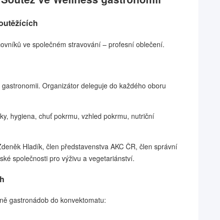
outěžících
covníků ve společném stravování – profesní oblečení.
 gastronomii. Organizátor deleguje do každého oboru
iky, hygiena, chuť pokrmu, vzhled pokrmu, nutriční
Zdeněk Hladík, člen představenstva AKC ČR, člen správní
ké společnosti pro výživu a vegetariánství.
ch
etně gastronádob do konvektomatu: