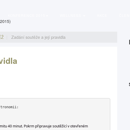
KONFERENCE 2015
WELLNESS
AKCE
ČLEN
 2015)
ĚŽ
Zadání soutěže a její pravidla
vidla
stronomii:
mitu 40 minut. Pokrm připravuje soutěžící v otevřeném