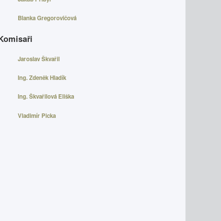
Blanka Gregorovičová
Komisaři
Jaroslav Škvařil
Ing. Zdeněk Hladík
Ing. Škvařilová Eliška
Vladimír Picka