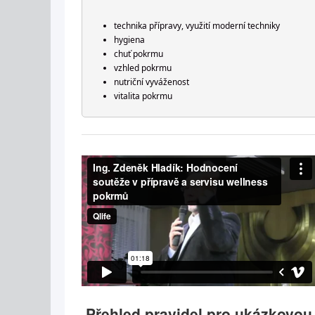
technika přípravy, využití moderní techniky
hygiena
chuť pokrmu
vzhled pokrmu
nutriční vyváženost
vitalita pokrmu
Přehled pravidel pro ukázkovou