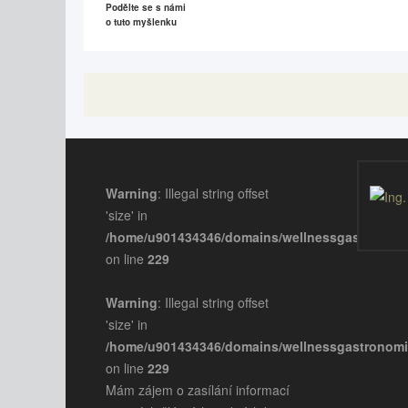
Podělte se s námi
o tuto myšlenku
Warning
: Illegal string offset
'size' in
/home/u901434346/domains/wellnessgastronomi
on line
229
Warning
: Illegal string offset
'size' in
/home/u901434346/domains/wellnessgastronomi
on line
229
Mám zájem o zasílání informací