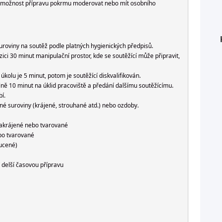
má možnost přípravu pokrmu moderovat nebo mít osobního
 suroviny na soutěž podle platných hygienických předpisů.
ci 30 minut manipulační prostor, kde se soutěžící může připravit,
kolu je 5 minut, potom je soutěžící diskvalifikován.
ě 10 minut na úklid pracoviště a předání dalšímu soutěžícímu.
í.
é suroviny (krájené, strouhané atd.) nebo ozdoby.
nakrájené nebo tvarované
bo tvarované
ucené)
 delší časovou přípravu