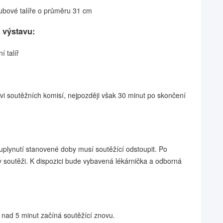
klubové talíře o průměru 31 cm
 výstavu:
 talíř
i soutěžních komisí, nejpozději však 30 minut po skončení
plynutí stanovené doby musí soutěžící odstoupit. Po
 soutěži. K dispozici bude vybavená lékárnička a odborná
 nad 5 minut začíná soutěžící znovu.