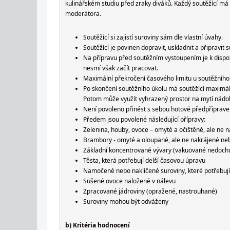
kulinářském studiu před zraky diváků. Každý soutěžící 
moderátora.
Soutěžící si zajistí suroviny sám dle vlastní úvahy.
Soutěžící je povinen dopravit, uskladnit a připravit
Na přípravu před soutěžním vystoupením je k dispozi
nesmí však začít pracovat.
Maximální překročení časového limitu u soutěžního ú
Po skončení soutěžního úkolu má soutěžící maximáln
Potom může využít vyhrazený prostor na mytí nádob
Není povoleno přinést s sebou hotové předpřipraven
Předem jsou povolené následující přípravy:
Zelenina, houby, ovoce – omyté a očištěné, ale ne 
Brambory - omyté a oloupané, ale ne nakrájené ne
Základní koncentrované vývary (vakuované nedoch
Těsta, která potřebují delší časovou úpravu
Namočené nebo naklíčené suroviny, které potřebují
Sušené ovoce naložené v nálevu
Zpracované jádroviny (opražené, nastrouhané)
Suroviny mohou být odváženy
b) Kritéria hodnocení