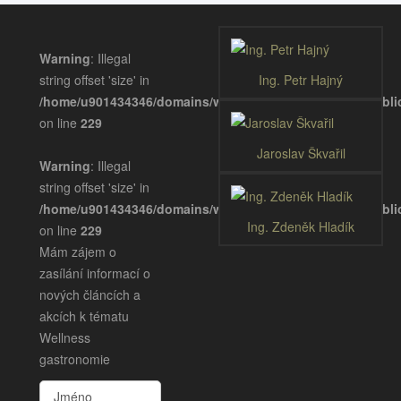
Warning
: Illegal
string offset 'size' in
Ing. Petr Hajný
/home/u901434346/domains/wellnessgastronomie.eu/publ
on line
229
Jaroslav Škvařil
Warning
: Illegal
string offset 'size' in
/home/u901434346/domains/wellnessgastronomie.eu/publ
Ing. Zdeněk Hladík
on line
229
Mám zájem o
zasílání informací o
nových článcích a
akcích k tématu
Wellness
gastronomie