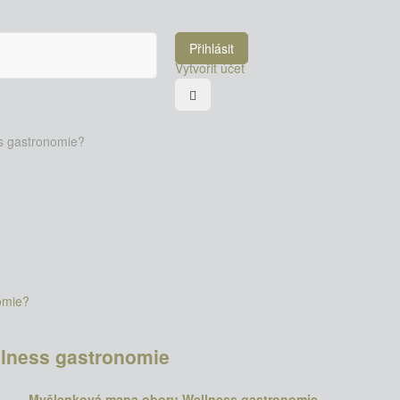
Přihlásit
Vytvořit účet
s gastronomie?
omie?
llness gastronomie
Myšlenková mapa oboru Wellness gastronomie