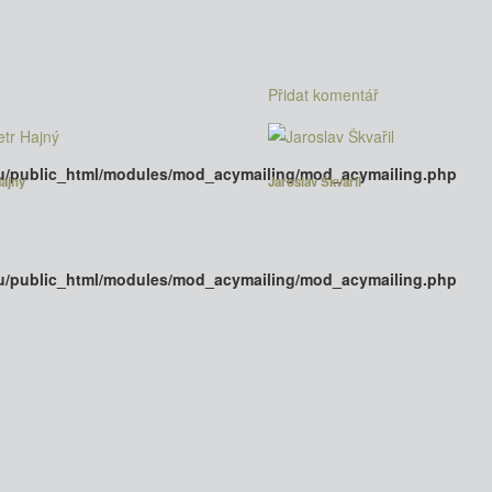
Přidat komentář
u/public_html/modules/mod_acymailing/mod_acymailing.php
Hajný
Jaroslav Škvařil
u/public_html/modules/mod_acymailing/mod_acymailing.php