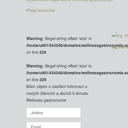
Přidat komentář
Warning
: Illegal string offset 'size' in
/home/u901434346/domains/wellnessgastronomie.e
Ing. Petr 
on line
229
Warning
: Illegal string offset 'size' in
/home/u901434346/domains/wellnessgastronomie.e
on line
229
Mám zájem o zasílání informací o
nových článcích a akcích k tématu
Wellness gastronomie