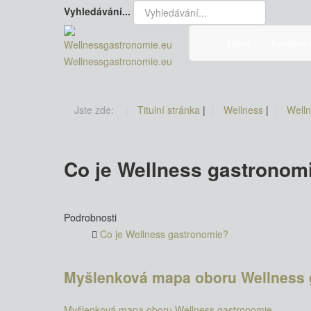
Vyhledávání...
Úvod
Konfere
Wellnessgastronomie.eu
Jste zde:
Titulní stránka
|
Wellness
|
Well
Co je Wellness gastronom
Podrobnosti
Co je Wellness gastronomie?
Myšlenková mapa oboru Wellness 
Myšlenková mapa oboru Wellness gastronomie
.