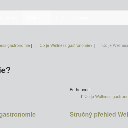
nce 2015
Wellness
Akce
Členství
ness gastronomie
|
Co je Wellness gastronomie?
|
Co je Wellnes
ie?
Podrobnosti
Co je Wellness gastron
gastronomie
Stručný přehled We